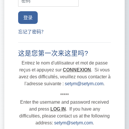
登录
忘记了密码？
这是您第一次来这里吗?
Entrez le nom d'utilisateur et mot de passe
reçus et appuyez sur
CONNEXION
. Si vous
avez des difficultés, veuillez nous contacter à
l'adresse suivante :
setym@setym.com
.
*****
Enter the username and password received
and press
LOG IN
. If you have any
difficulties, please contact us at the following
address:
setym@setym.com
.